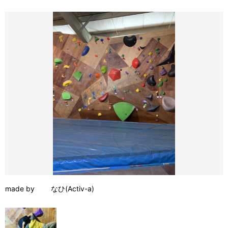
made by なひ(Activ-a)